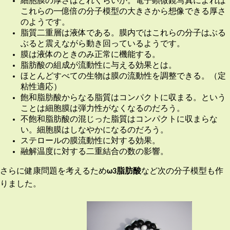
細胞膜の厚さはどれくらいか。電子顕微鏡写真によれば
これらの一億倍の分子模型の大きさから想像できる厚さ
のようです。
脂質二重層は液体である。膜内ではこれらの分子はぶる
ぶると震えながら動き回っているようです。
膜は液体のときのみ正常に機能する。
脂肪酸の組成が流動性に与える効果とは。
ほとんどすべての生物は膜の流動性を調整できる。（定
粘性適応）
飽和脂肪酸からなる脂質はコンパクトに収まる。という
ことは細胞膜は弾力性がなくなるのだろう。
不飽和脂肪酸の混じった脂質はコンパクトに収まらな
い。細胞膜はしなやかになるのだろう。
ステロールの膜流動性に対する効果。
融解温度に対する二重結合の数の影響。
さらに健康問題を考えるため
ω3脂肪酸
など次の分子模型も作
りました。