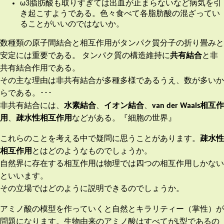
ω3脂肪酸も取りすぎては出血が止まらないなど病気を引
き起こすようである。色々食べて各脂肪酸の混ざってい
ることがいいのではないか。
数種類の原子間結合と相互作用がタンパク質分子の折り畳みと
安定には重要である。 タンパク質の構造維持に
共有結合
と非
共有結合作用である。
その主な理由は非共有結合が多種多様であるうえ、数が多いか
らである。･･･
非共有結合には、
水素結合
、
イオン結合
、
van der Waals相互作
用
、
疎水性相互作用
などがある。『細胞の世界』
これらのことを考える中で疑問に思うことがあります。
疎水性
相互作用
とはどのようなものでしょうか。
自然界に存在する相互作用は物理では四つの相互作用しかない
といいます。
その立場ではどのように説明できるのでしょうか。
アミノ酸の模型を作っていくと自然とキラリティー（掌性）が
問題になります。生物由来のアミノ酸はすべてがL型であるの