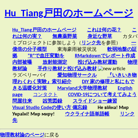
Hu_Tiang戸田のホームページ
Hu_Tiang戸田のホームページ
これは何の花？
こ
れは何の実？
無農薬野菜
身近な野草
カタバ
ミプロジェクトに参加しよう（
リンク先
を参照）
一
億倍の分子模型
東海豪雨被災状況
軟弱地盤の証
拠
”R”で血圧変動を
RMarkdownでレポート作成
内部被曝
放射能測定
投げ込み教材運動
物理
教材論
手作り教材と投げ込み教材
ラズベリーパイ
愛知物理サークル
『いきいき物
理わくわく実験』索引紹介
DIY 家の修理と私にもで
きる温暖化対策
Maryland大学物理教材
English
page
コンタクト
COVID-19について考えてみよう
問屋往来
凶荒図録
スライドショー練習
Visual Studio Codeの使い方 備忘録
Не війна! Мир
Україні! Мир миру!
ウクライナ語単語帳
リンク
先
物理教材論のページ
に戻る