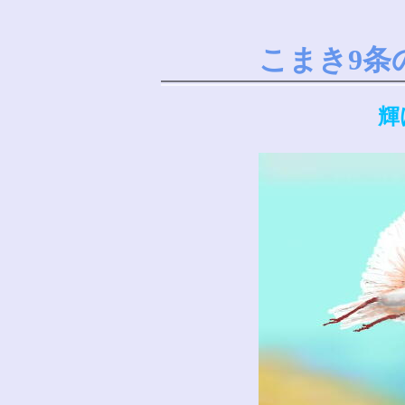
こまき9条
輝