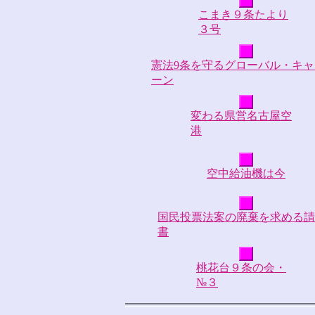
こまき９条たより
３号
憲法9条を守るグローバル・キャ
ーン
変わる県営名古屋空
港
空中給油機は今
国民投票法案の廃棄を求める請
書
桃花台９条の会・
№３