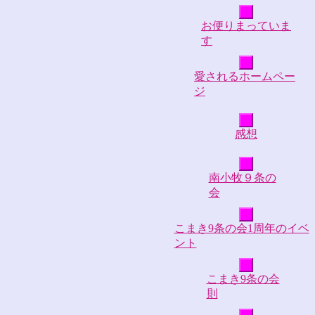
お便りまっていま
す
愛されるホームペー
ジ
感想
南小牧９条の
会
こまき9条の会1周年のイベ
ント
こまき9条の会
則