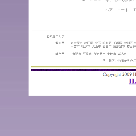
ヘア・ニート Ｔ
ご来店エリア
愛知県 名古屋市 熱田区 北区 昭和区 千種区 中川区 中村区 西
清洲市 江南市 小牧市 瀬戸市 津島市 豊田市 