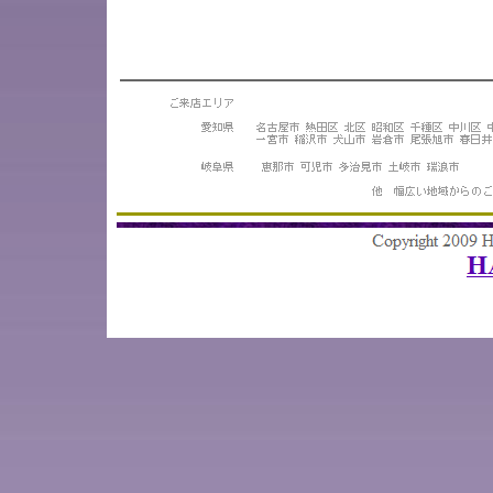
ご来店エリア
愛知県 名古屋市 熱田区 北区 昭和区 千種区 中川区 中村区 西
清洲市 江南市 小牧市 瀬戸市 津島市 豊田市 