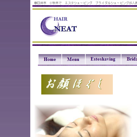
お顔の疲れを感じませんか？お顔をほ
お顔の疲れを感じませんか？お顔をほぐし
お顔をほぐして心もほぐす・・心をほぐしてお顔もほぐす