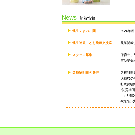
News
新着情報
健生くまのこ園
2026
健生神沢こども発達支援室
見学随時
スタッフ募集
保育士、
言語聴覚
各種証明書の発行
各種証明
退職後の
①就労期間
?就労期間
：7,50
※支払い方