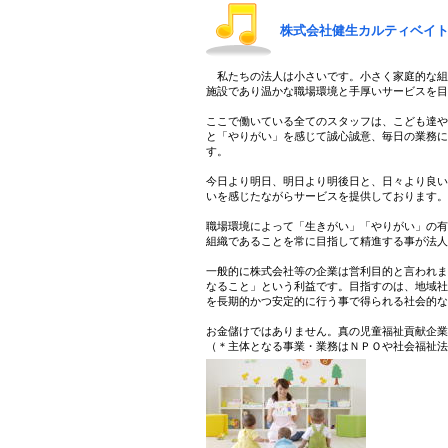
株式会社健生カルティベイ
私たちの法人は小さいです。小さく家庭的な組
施設であり温かな職場環境と手厚いサービスを
ここで働いている全てのスタッフは、こども達
と「やりがい」を感じて誠心誠意、毎日の業務
す。
今日より明日、明日より明後日と、日々より良
いを感じたながらサービスを提供しております
職場環境によって「生きがい」「やりがい」の
組織であることを常に目指して精進する事が法
一般的に株式会社等の企業は営利目的と言われ
なること」という利益です。目指すのは、地域
を長期的かつ安定的に行う事で得られる社会的
お金儲けではありません。真の児童福祉貢献企
（＊主体となる事業・業務はＮＰＯや社会福祉