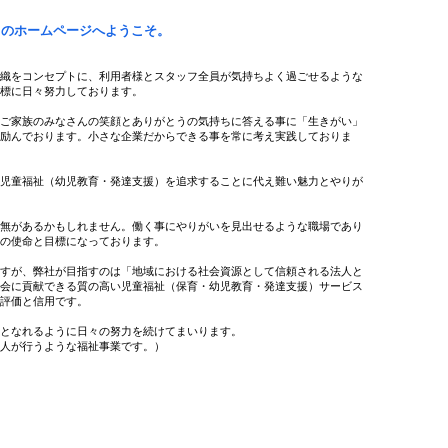
トのホームページへようこそ。
織をコンセプトに、利用者様とスタッフ全員が気持ちよく過ごせるような
目標に日々努力しております。
やご家族のみなさんの笑顔とありがとうの気持ちに答える事に「生きがい」
に励んでおります。小さな企業だからできる事を常に考え実践しておりま
い児童福祉（幼児教育・発達支援）を追求することに代え難い魅力とやりが
。
有無があるかもしれません。働く事にやりがいを見出せるような職場であり
人の使命と目標になっております。
ますが、弊社が目指すのは「地域における社会資源として信頼される法人と
社会に貢献できる質の高い児童福祉（保育・幼児教育・発達支援）サービス
な評価と信用です。
業となれるように日々の努力を続けてまいります。
法人が行うような福祉事業です。）