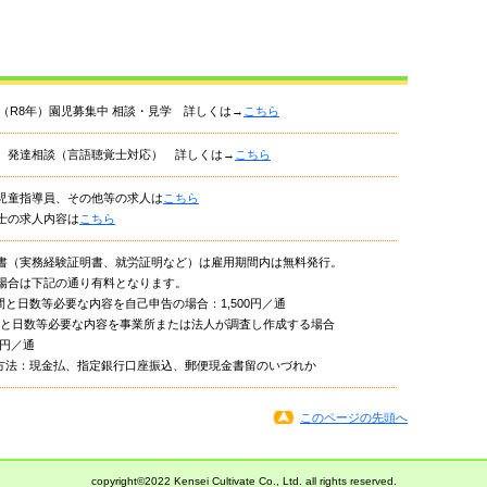
年度（R8年）園児募集中 相談・見学 詳しくは→
こちら
、発達相談（言語聴覚士対応） 詳しくは→
こちら
児童指導員、その他等の求人は
こちら
士の求人内容は
こちら
書（実務経験証明書、就労証明など）は雇用期間内は無料発行。
場合は下記の通り有料となります。
と日数等必要な内容を自己申告の場合：1,500円／通
と日数等必要な内容を事業所または法人が調査し作成する場合
0円／通
法：現金払、指定銀行口座振込、郵便現金書留のいづれか
このページの先頭へ
copyright©2022 Kensei Cultivate Co., Ltd. all rights reserved.